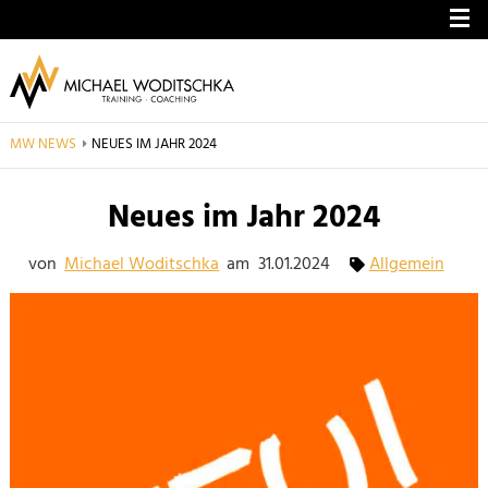
ME
MW NEWS
AKTUELL: NEUES IM JAHR 2024
NEUES IM JAHR 2024
Neues im Jahr 2024
von
Michael Woditschka
am
31.01.2024
Allgemein