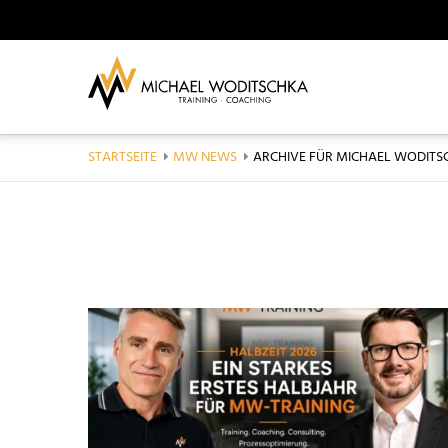
STARTSEITE
MW NEWS
AKTUELL: ARCHIVE FÜR MICHA
ARCHIVE FÜR MICHAEL WODITS