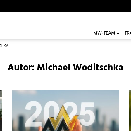
MW-TEAM
TR
UNTERM
EL WODITSCHKA
CHKA
Autor:
Michael Woditschka