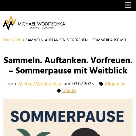
ME
MW NEWS
AKTUELL: SAMMELN. AUFTANKEN. VORFREUEN. – SOMMERPAUSE 
SAMMELN. AUFTANKEN. VORFREUEN. – SOMMERPAUSE MIT WEITBLICK
Sammeln. Auftanken. Vorfreuen.
– Sommerpause mit Weitblick
von
Michael Woditschka
am
03.07.2025
Allgemein
Urlaub