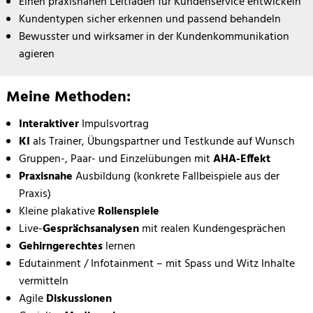
Einen praxisnahen Leitfaden für Kundenservice entwickeln
Kundentypen sicher erkennen und passend behandeln
Bewusster und wirksamer in der Kundenkommunikation
agieren
Methoden
Meine Methoden:
Interaktiver
Impulsvortrag
KI
als Trainer, Übungspartner und Testkunde auf Wunsch
Gruppen-, Paar- und Einzelübungen mit
AHA-Effekt
Praxisnahe
Ausbildung (konkrete Fallbeispiele aus der
Praxis)
Kleine plakative
Rollenspiele
Live-
Gesprächsanalysen
mit realen Kundengesprächen
Gehirngerechtes
lernen
Edutainment / Infotainment – mit Spass und Witz Inhalte
vermitteln
Agile
Diskussionen