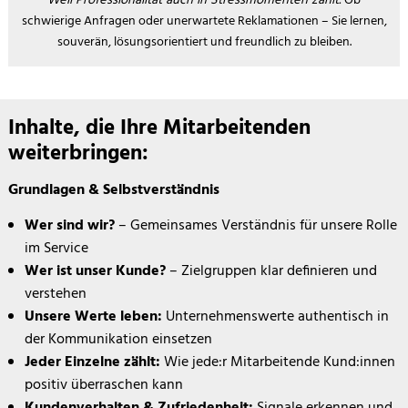
Weil Professionalität auch in Stressmomenten zählt.
Ob
schwierige Anfragen oder unerwartete Reklamationen – Sie lernen,
souverän, lösungsorientiert und freundlich zu bleiben.
Inhalte
Inhalte, die Ihre Mitarbeitenden
weiterbringen:
Grundlagen & Selbstverständnis
Wer sind wir?
– Gemeinsames Verständnis für unsere Rolle
im Service
Wer ist unser Kunde?
– Zielgruppen klar definieren und
verstehen
Unsere Werte leben:
Unternehmenswerte authentisch in
der Kommunikation einsetzen
Jeder Einzelne zählt:
Wie jede:r Mitarbeitende Kund:innen
positiv überraschen kann