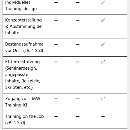
Individuelles
➖
➖
✅
Trainingsdesign
Konzepterstellung
➖
➖
✅
& Abstimmung der
Inhalte
Bestandsaufnahme
➖
➖
✅
vor Ort (zB. 4 Std)
KI-Unterstützung
➖
➖
✅
(Seminardesign,
angepasste
Inhalte, Beispiele,
Skripten, etc.)
Zugang zur MW-
➖
➖
✅
Training-KI
Training on the Job
➖
➖
➖
(zB. 4 Std)